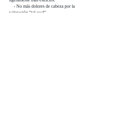
- No más dolores de cabeza por la
valoración "tal cual".
- Todos los proyectos potenciales
evaluados según sus características.
TAE "valor después de la reparación".
- Proceso de valoración simplificado
con plazos de entrega rápidos y sin
BPO.
- Financiará el 90 % del precio de
compra y el 100 % de todos los fondos
de rehabilitación necesarios.
- Cuanta más experiencia = mejor
será la tarifa.
- Mínimo 550 FICO.