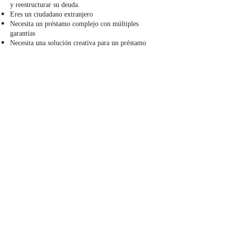
y reestructurar su deuda.
Eres un ciudadano extranjero
Necesita un préstamo complejo con múltiples
garantías
Necesita una solución creativa para un préstamo
que no se adapta a otros prestamistas
Programa de unidades múltiples
1-8 unidades
Opción de globo de 2 y 4 años
Préstamo del 75% sobre el valor de tasación
Montos del préstamo: $150,000-$2,000,000
500 FICO mínimo
Cierre de 14 días
Baja documentación.
Puntos delanteros bajos.
Proceso de solicitud sencillo.
Programa de Construcción